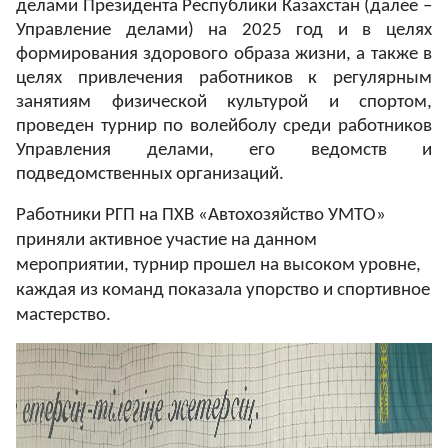
делами Президента Республики Казахстан (далее –
Управление делами) на 2025 год и в целях
формирования здорового образа жизни, а также в
Закупки
целях привлечения работников к регулярным
занятиям физической культурой и спортом,
Обратная связь
проведен турнир по волейболу среди работников
Управления делами, его ведомств и
подведомственных организаций.
Противодействие коррупции
Работники РГП на ПХВ
«Автохозяйство УМТО»
приняли активное участие на данном
мероприятии, турнир прошел на высоком уровне,
Версия для слабовидящих
каждая из команд показала упорство и спортивное
мастерство.