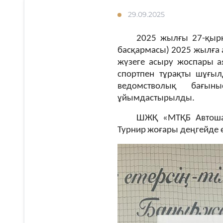
29.09.2025
2025 жылғы 2
7-
қыр
басқармасы) 2025 жылға 
жүзеге асыру
ж
оспары а
спортпен тұрақты шұғыл
ведомстволық бағын
ұйымдастырылды.
ШЖҚ «МТҚБ Автошар
Турнир
жоғары деңгейде
ө