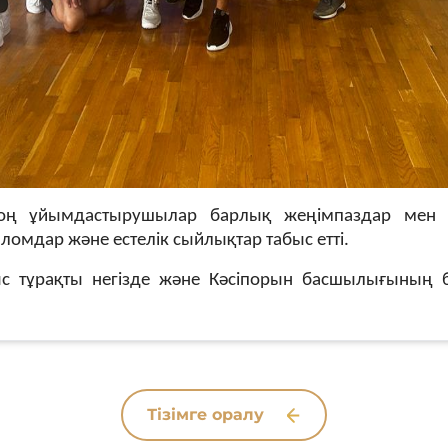
оң ұйымдастырушылар барлық жеңімпаздар мен б
ломдар және естелік сыйлықтар табыс етті.
с тұрақты негізде және Кәсіпорын басшылығының б
Тізімге оралу