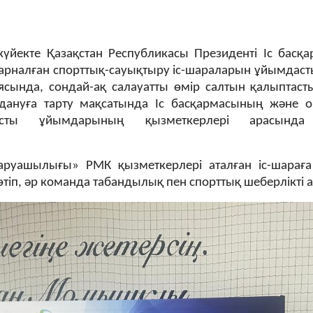
күйекте
Қазақстан Республикасы Президенті Іс басқа
арналған спорттық-сауықтыру іс-шараларын
ұйымдасты
ясында, сондай-ақ салауатты өмір салтын қалыптаст
дануға тарту мақсатында Іс басқармасының
және
о
ысты ұйымдарының қызметкерлері арасында
уашылығы» РМК қызметкерлері аталған іс-шараға б
тіп, әр команда табандылық пен спорттық шеберлікті а