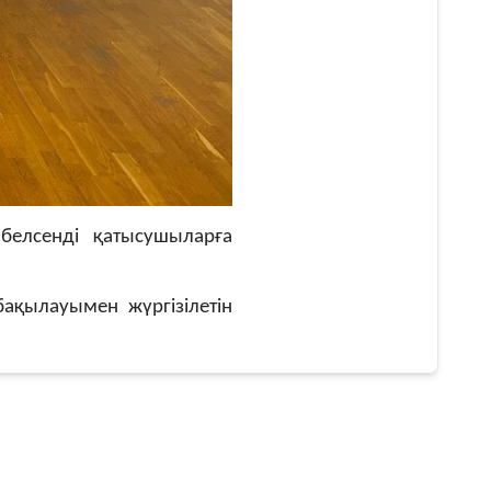
елсенді қатысушыларға
ақылауымен жүргізілетін