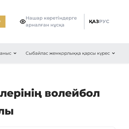
Нашар көретіндерге
у
ҚАЗ
РУС
арналған нұсқа
ланыс
Сыбайлас жемқорлыққа қарсы күрес
ерінің волейбол
алы