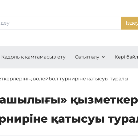
Ізде
Кадрлық қамтамасыз ету
Сатып алу
Кері бай
керлерінің волейбол турниріне қатысуы туралы
ашылығы» қызметкерл
рниріне қатысуы тур