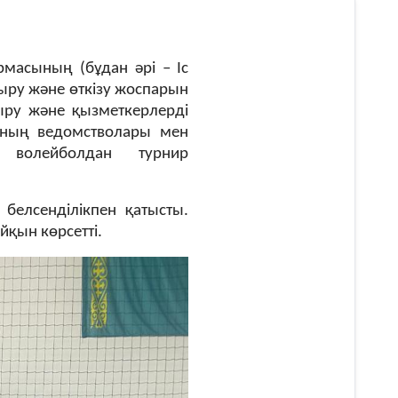
рмасының (бұдан әрі
–
Іс
ру және өткізу жоспарын
ыру және қызметкерлерді
ның ведомстволары мен
 волейболдан турнир
елсенділікпен қатысты.
йқын көрсетті.