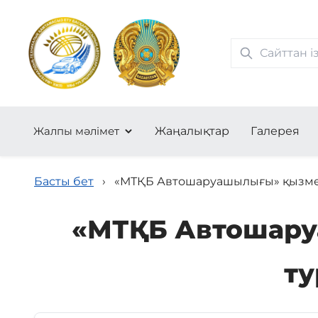
Жалпы мәлімет
Жаңалықтар
Галерея
Басты бет
›
«МТҚБ Автошаруашылығы» қызмет
«МТҚБ Автошару
ту