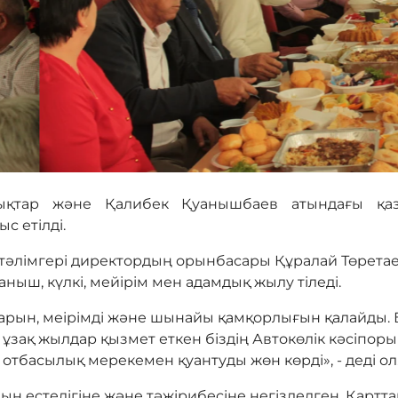
лықтар және Қалибек Қуанышбаев атындағы қа
с етілді.
мгері директордың орынбасары Құралай Төретаев
аныш, күлкі, мейірім мен адамдық жылу тіледі.
рын, меірімді және шынайы қамқорлығын қалайды. Бұ
 ұзақ жылдар қызмет еткен біздің Автокөлік кәсіпо
тбасылық мерекемен қуантуды жөн көрді», - деді ол
телігіне және тәжірибесіне негізделген. Қарттар 