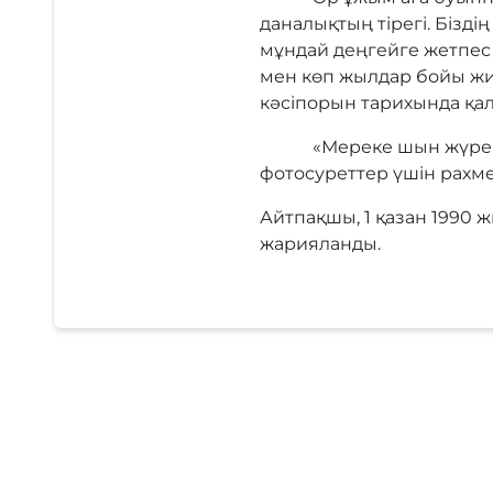
даналықтың тірегі. Бізд
мұндай деңгейге жетпес е
мен көп жылдар бойы жин
кәсіпорын тарихында қал
«Мереке шын жүректен ө
фотосуреттер үшін рахмет
Айтпақшы, 1 қазан 1990
жарияланды.