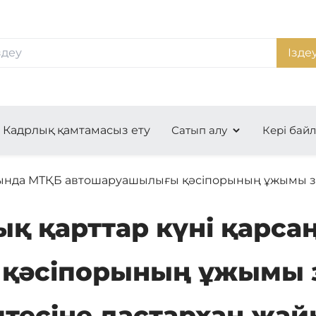
Ізде
Кадрлық қамтамасыз ету
Сатып алу
Кері бай
ңында МТҚБ автошаруашылығы қәсіпорының ұжымы з
қ қарттар күні қарс
қәсіпорының ұжымы 
птесіне дастархан жай