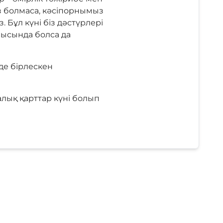
з болмаса, кәсіпорнымыз
 Бұл күні біз дәстүрлері
лысында болса да
де бірлескен
лық қарттар күні болып