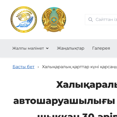
Жалпы мәлімет
Жаңалықтар
Галерея
Басты бет
›
Халықаралық қарттар күні қарса
Халықаралы
автошаруашылығы 
шыққан 30 әрі