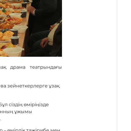
зақ драма театрындағы
а зейнеткерлерге ұзақ
л сіздің өміріңізде
рынның ұжымы
.
– өмірлік тәжірибе мен