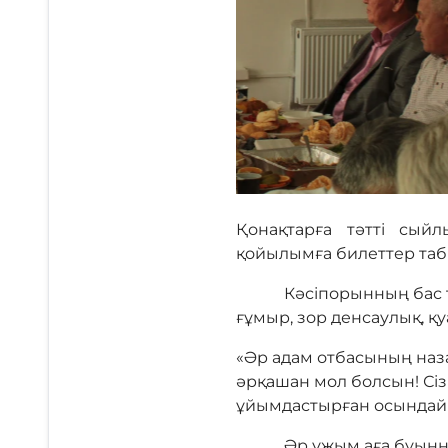
Қонақтарға тәтті сый
қойылымға билеттер табы
Кәсіпорынның бас тәлі
ғұмыр, зор денсаулық, қу
«Әр адам отбасының наза
әрқашан мол болсын! Сіз
ұйымдастырған осындай о
Әр ұжым аға буынның ес