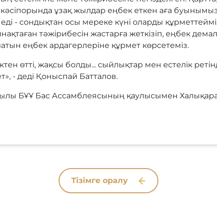
ің кәсіпорында ұзақ жылдар еңбек еткен аға буынымы
ді - сондықтан осы мереке күні оларды құрметтейміз.
ақтаған тәжірибесін жастарға жеткізіп, еңбек дема
атын еңбек ардагерлеріне құрмет көрсетеміз.
тті, жақсы болды... сыйлықтар мен естелік ретін
», - деді Қоныспай Батталов.
 жылы БҰҰ Бас Ассамблеясының қаулысымен Халықара
Тізімге оралу