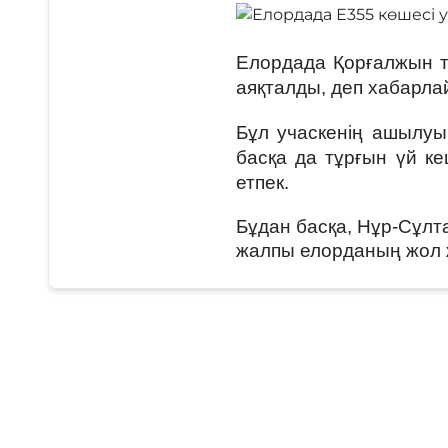
Елордада Қорғалжын т
аяқталды, деп хабарлай
Бұл учаскенің ашылуы 
басқа да тұрғын үй к
етпек.
Бұдан басқа, Нұр-Сұлт
жалпы елорданың жол же