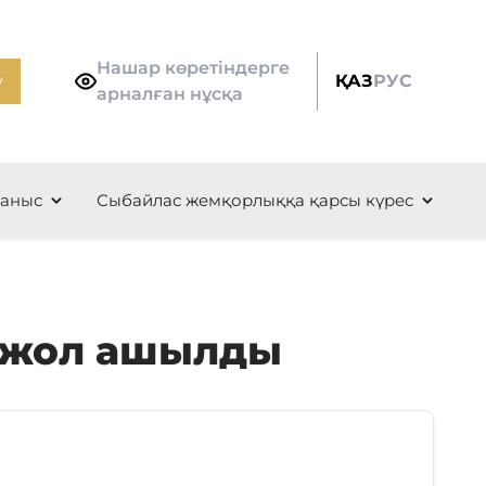
Нашар көретіндерге
у
ҚАЗ
РУС
арналған нұсқа
ланыс
Сыбайлас жемқорлыққа қарсы күрес
е жол ашылды