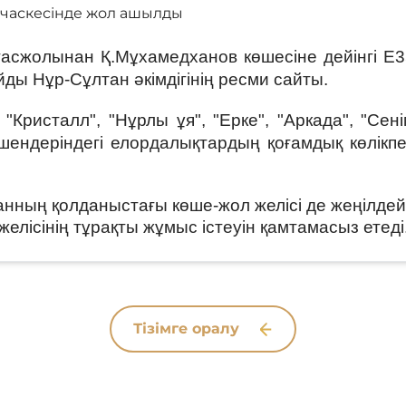
асжолынан Қ.Мұхамедханов көшесіне дейінгі Е3
ды Нұр-Сұлтан әкімдігінің ресми сайты.
"Кристалл", "Нұрлы ұя", "Ерке", "Аркада", "Сен
ешендеріндегі елордалықтардың қоғамдық көлікп
анның қолданыстағы көше-жол желісі де жеңілдей
лісінің тұрақты жұмыс істеуін қамтамасыз етеді
Тізімге оралу