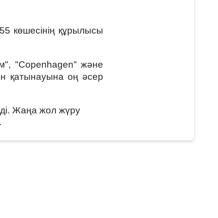
55 көшесінің құрылысы
ім", "Copenhagen" және
ен қатынауына оң әсер
ді. Жаңа жол жүру
.