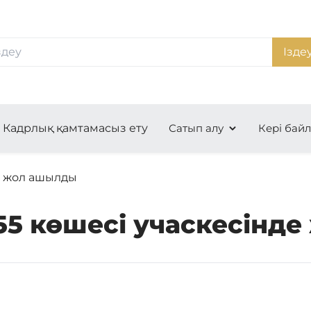
Ізде
Кадрлық қамтамасыз ету
Сатып алу
Кері бай
е жол ашылды
55 көшесі учаскесінд