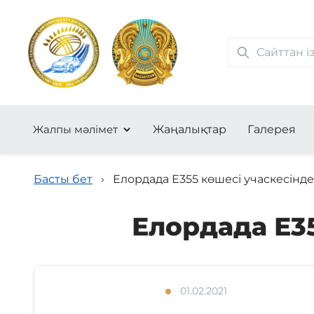
Жалпы мәлімет
Жаңалықтар
Галерея
Басты бет
›
Елордада Е355 көшесі учаскесінд
Елордада Е3
01.02.2021